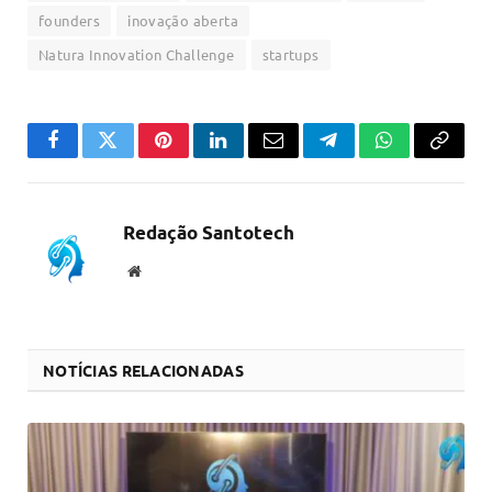
founders
inovação aberta
Natura Innovation Challenge
startups
Facebook
Twitter
Pinterest
LinkedIn
Email
Telegram
WhatsApp
Copiar
link
Redação Santotech
Website
NOTÍCIAS RELACIONADAS