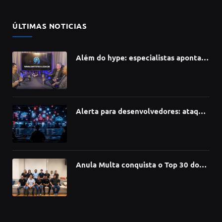
ÚLTIMAS NOTICIAS
Além do hype: especialistas apontam
como a Inteligência Artificial está
redefinindo carreiras, educação e
inovação
Alerta para desenvolvedores: ataque
à cadeia de suprimentos do npm
compromete mais de 430 bibliotecas
de software
Anula Multa conquista o Top 30 do
Prêmio Sebrae Startups 2026