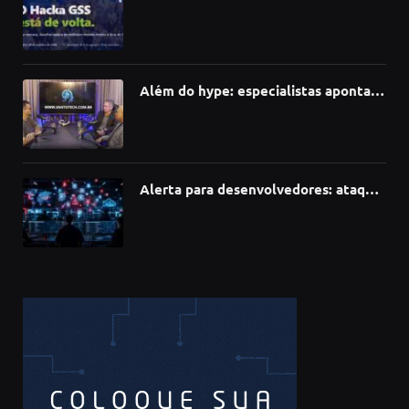
hackathon e desafia talentos a criar
soluções com IA, dados e tecnologia
Além do hype: especialistas apontam
como a Inteligência Artificial está
redefinindo carreiras, educação e
inovação
Alerta para desenvolvedores: ataque
à cadeia de suprimentos do npm
compromete mais de 430 bibliotecas
de software