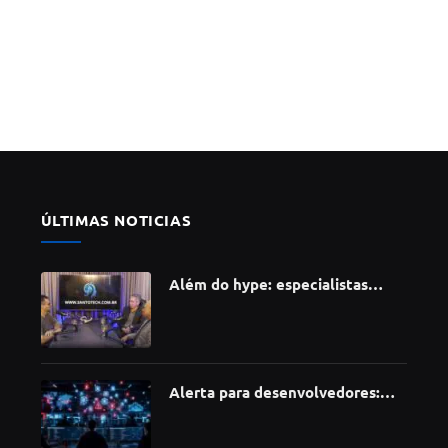
ÚLTIMAS NOTICIAS
Além do hype: especialistas
apontam como a Inteligência
Artificial está redefinindo
carreiras, educação e inovação
Alerta para desenvolvedores:
ataque à cadeia de suprimentos
do npm compromete mais de 430