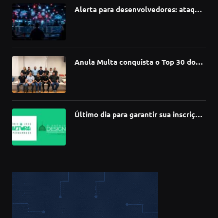
Alerta para desenvolvedores: ataque
à cadeia de suprimentos do npm
compromete mais de 430 bibliotecas
de software
Anula Multa conquista o Top 30 do
Prêmio Sebrae Startups 2026
Último dia para garantir sua inscrição
no 3º Prêmio de Design
Pernambucano – até 68 mil em
premiações