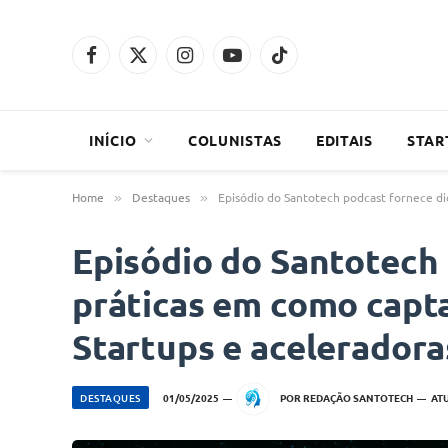
Facebook
X
Instagram
YouTube
TikTok
(Twitter)
INÍCIO
COLUNISTAS
EDITAIS
STAR
Home
Destaques
Episódio do Santotech podcast fornece di
»
»
Episódio do Santotech 
práticas em como capt
Startups e acelerador
DESTAQUES
01/05/2025
POR
REDAÇÃO SANTOTECH
AT