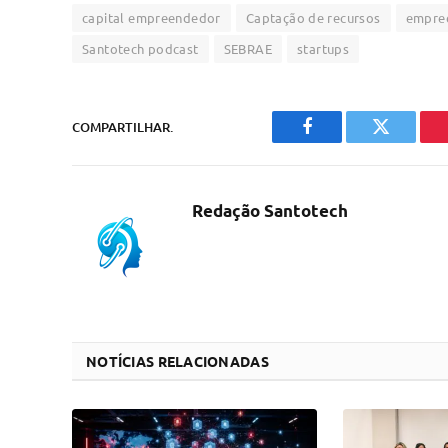
capital empreendedor
Captação de recursos
empre
Santotech podcast
SEBRAE
startups
COMPARTILHAR.
Facebook
Twitter
Redação Santotech
NOTÍCIAS RELACIONADAS