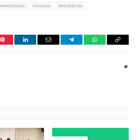
endedorismo
Inovacao
investidores
Pinterest
LinkedIn
Email
Telegram
WhatsApp
Copiar
link
Websit