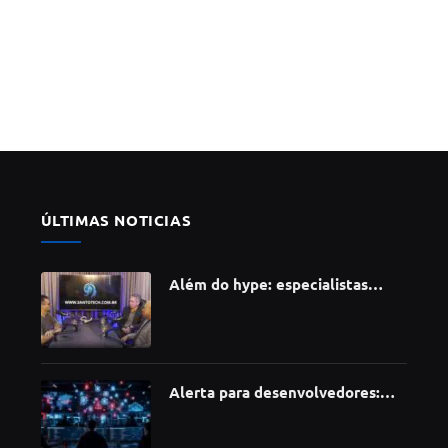
ÚLTIMAS NOTICIAS
Além do hype: especialistas
apontam como a Inteligência
Artificial está redefinindo
carreiras, educação e inovação
Alerta para desenvolvedores:
ataque à cadeia de suprimentos
do npm compromete mais de 430