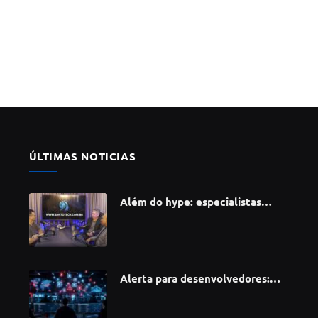
ÚLTIMAS NOTICIAS
Além do hype: especialistas
apontam como a Inteligência
Artificial está redefinindo
carreiras, educação e inovação
Alerta para desenvolvedores:
ataque à cadeia de suprimentos
do npm compromete mais de 430