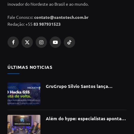
inovador do Nordeste ao Brasil e ao mundo.
Fale Conosco:
contato@santotech.com.br
Redação: +55
83 987931523
Facebook
X
Instagram
YouTube
TikTok
(Twitter)
ÚLTIMAS NOTICIAS
GruGrupo Silvio Santos lança
hackathon e desafia talentos a criar
soluções com IA, dados e tecnologia
Além do hype: especialistas apontam
como a Inteligência Artificial está
redefinindo carreiras, educação e