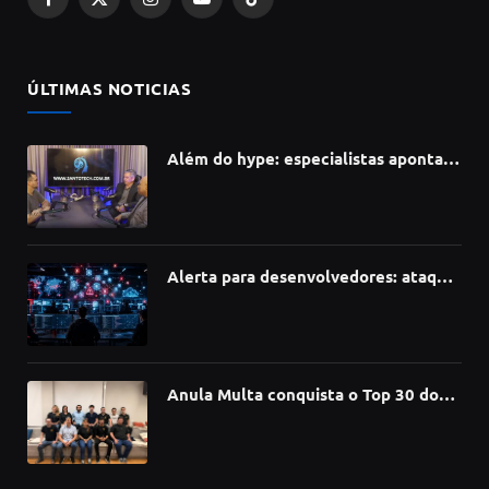
Facebook
X
Instagram
YouTube
TikTok
(Twitter)
ÚLTIMAS NOTICIAS
Além do hype: especialistas apontam
como a Inteligência Artificial está
redefinindo carreiras, educação e
inovação
Alerta para desenvolvedores: ataque
à cadeia de suprimentos do npm
compromete mais de 430 bibliotecas
de software
Anula Multa conquista o Top 30 do
Prêmio Sebrae Startups 2026