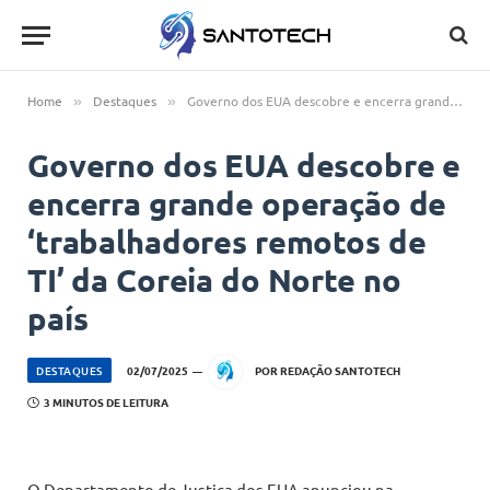
Home
Destaques
Governo dos EUA descobre e encerra grande operação de ‘trabalhadores remotos de TI’ da Coreia do Norte no país
»
»
Governo dos EUA descobre e
encerra grande operação de
‘trabalhadores remotos de
TI’ da Coreia do Norte no
país
DESTAQUES
02/07/2025
POR
REDAÇÃO SANTOTECH
3 MINUTOS DE LEITURA
O Departamento de Justiça dos EUA anunciou na