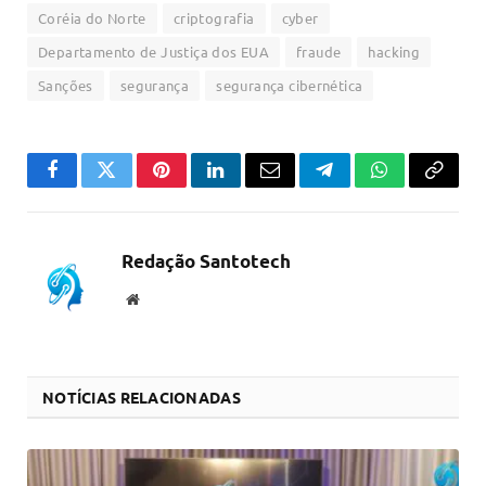
Coréia do Norte
criptografia
cyber
Departamento de Justiça dos EUA
fraude
hacking
Sanções
segurança
segurança cibernética
Facebook
Twitter
Pinterest
LinkedIn
Email
Telegram
WhatsApp
Copiar
link
Redação Santotech
Website
NOTÍCIAS RELACIONADAS