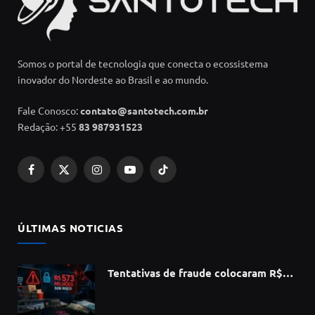
Somos o portal de tecnologia que conecta o ecossistema
inovador do Nordeste ao Brasil e ao mundo.
Fale Conosco:
contato@santotech.com.br
Redação: +55
83 987931523
Facebook
X
Instagram
YouTube
TikTok
(Twitter)
ÚLTIMAS NOTICIAS
Tentativas de fraude colocaram R$
573 milhões do e-commerce sob risco
no 1º semestre, aponta Serasa