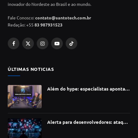
inovador do Nordeste ao Brasil e ao mundo.
Fale Conosco:
contato@santotech.com.br
Redação: +55
83 987931523
Facebook
X
Instagram
YouTube
TikTok
(Twitter)
ÚLTIMAS NOTICIAS
Além do hype: especialistas apontam
como a Inteligência Artificial está
redefinindo carreiras, educação e
inovação
Alerta para desenvolvedores: ataque
à cadeia de suprimentos do npm
compromete mais de 430 bibliotecas