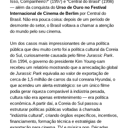
Isso, Companheiro?” (1997) e “Central do Brasil” (1998) 
— além da conquista do 
Urso de Ouro no Festival 
Internacional de Cinema de Berlim
 por Central do 
Brasil. Não era pouca coisa: depois de um período de 
desmonte do setor, o Brasil voltava a chamar a atenção 
do mundo pelo seu cinema.
Um dos casos mais impressionantes de uma política 
pública que deu muito certo foi a política cultural da Coreia 
do Sul, curiosamente causada pelo filme 
Jurassic Park
. 
Em 1994, o governo do presidente Kim Young-sam 
recebeu um relatório mostrando que a arrecadação global 
de 
Jurassic Park
 equivalia ao valor de exportação de 
cerca de 1,5 milhão de carros da sul coreana Hyundai, o 
que acendeu um alerta estratégico: se um único filme 
podia gerar riqueza comparável à indústria pesada, 
cultura não era apenas entretenimento — era política 
econômica. A partir daí, a Coreia do Sul passou a 
estruturar políticas públicas voltadas à chamada 
“indústria cultural”, criando órgãos específicos, incentivos, 
financiamento, formação técnica e estratégias de 
exportação para cinema, TV e música pop. Décadas 