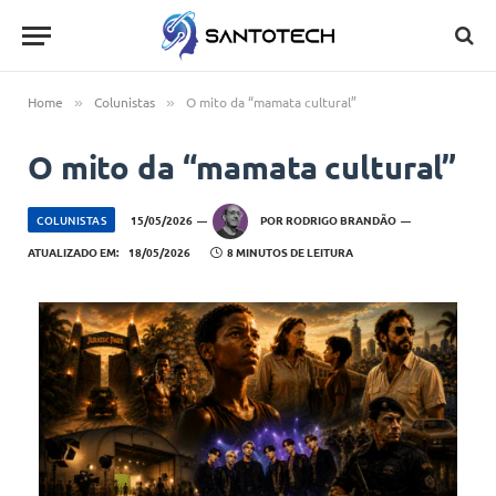
Home
Colunistas
O mito da “mamata cultural”
»
»
O mito da “mamata cultural”
COLUNISTAS
15/05/2026
POR
RODRIGO BRANDÃO
ATUALIZADO EM:
18/05/2026
8 MINUTOS DE LEITURA