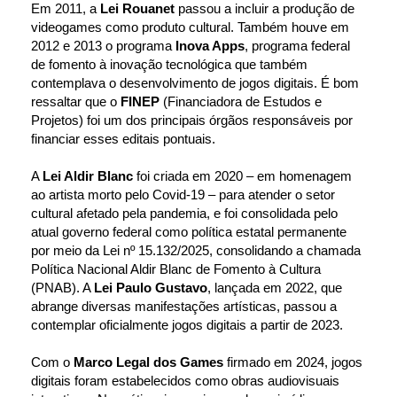
Em 2011, a 
Lei Rouanet
 passou a incluir a produção de 
videogames como produto cultural. Também houve em 
2012 e 2013 o programa 
Inova Apps
, programa federal 
de fomento à inovação tecnológica que também 
contemplava o desenvolvimento de jogos digitais. É bom 
ressaltar que o 
FINEP
 (Financiadora de Estudos e 
Projetos) foi um dos principais órgãos responsáveis por 
financiar esses editais pontuais.
A 
Lei Aldir Blanc
 foi criada em 2020 – em homenagem 
ao artista morto pelo Covid-19 – para atender o setor 
cultural afetado pela pandemia, e foi consolidada pelo 
atual governo federal como política estatal permanente 
por meio da Lei nº 15.132/2025, consolidando a chamada 
Política Nacional Aldir Blanc de Fomento à Cultura 
(PNAB). A 
Lei Paulo Gustavo
, lançada em 2022, que 
abrange diversas manifestações artísticas, passou a 
contemplar oficialmente jogos digitais a partir de 2023.
Com o 
Marco Legal dos Games 
firmado em 2024, jogos 
digitais foram estabelecidos como obras audiovisuais 