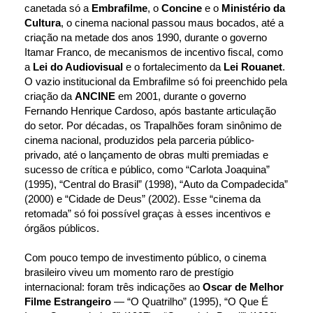
canetada só a 
Embrafilme
, o 
Concine
 e o 
Ministério da 
Cultura
, o cinema nacional passou maus bocados, até a 
criação na metade dos anos 1990, durante o governo 
Itamar Franco, de mecanismos de incentivo fiscal, como 
a 
Lei do Audiovisual
 e o fortalecimento da 
Lei Rouanet
. 
O vazio institucional da Embrafilme só foi preenchido pela 
criação da 
ANCINE
 em 2001, durante o governo 
Fernando Henrique Cardoso, após bastante articulação 
do setor. Por décadas, os Trapalhões foram sinônimo de 
cinema nacional, produzidos pela parceria público-
privado, até o lançamento de obras multi premiadas e 
sucesso de crítica e público, como “Carlota Joaquina” 
(1995), “Central do Brasil” (1998), “Auto da Compadecida” 
(2000) e “Cidade de Deus” (2002). Esse “cinema da 
retomada” só foi possível graças à esses incentivos e 
órgãos públicos.
Com pouco tempo de investimento público, o cinema 
brasileiro viveu um momento raro de prestígio 
internacional: foram três indicações ao 
Oscar de Melhor 
Filme Estrangeiro
 — “O Quatrilho” (1995), “O Que É 