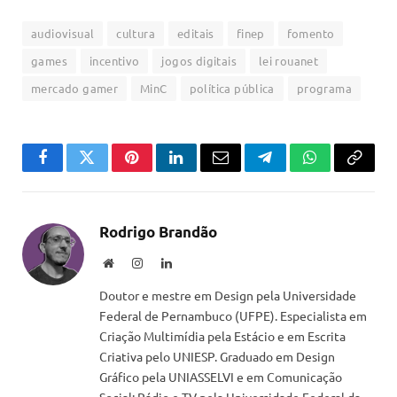
audiovisual
cultura
editais
finep
fomento
games
incentivo
jogos digitais
lei rouanet
mercado gamer
MinC
política pública
programa
Facebook
Twitter
Pinterest
LinkedIn
Email
Telegram
WhatsApp
Copiar
link
Rodrigo Brandão
Website
Instagram
LinkedIn
Doutor e mestre em Design pela Universidade
Federal de Pernambuco (UFPE). Especialista em
Criação Multimídia pela Estácio e em Escrita
Criativa pelo UNIESP. Graduado em Design
Gráfico pela UNIASSELVI e em Comunicação
Social: Rádio e TV pela Universidade Federal da