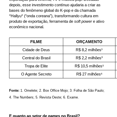
depois, esse investimento contínuo ajudaria a criar as 
bases do fenômeno global do K-pop e da chamada 
*Hallyu* (“onda coreana”), transformando cultura em 
produto de exportação, ferramenta de 
soft power
 e ativo 
econômico nacional.
FILME
ORÇAMENTO
Cidade de Deus
R$ 8,2 milhões¹
Central do Brasil
R$ 2,2 milhões³
Tropa de Elite
R$ 10,5 milhões⁵
O Agente Secreto
R$ 27 milhões⁶
Fonte:
 1. Omelete; 2. Box Office Mojo; 3. Folha de São Paulo; 
4. The Numbers; 5. Revista Oeste; 6. Exame.
E quanto ao setor de games no Brasil?