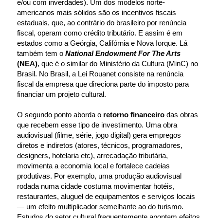
e/ou com inverdades). Um dos modelos norte-
americanos mais sólidos são os incentivos fiscais 
estaduais, que, ao contrário do brasileiro por renúncia 
fiscal, operam como crédito tributário. E assim é em 
estados como a Geórgia, Califórnia e Nova Iorque. Lá 
também tem o 
National Endowment For The Arts
(NEA)
, que é o similar do Ministério da Cultura (MinC) no 
Brasil. 
No Brasil, a Lei Rouanet consiste na renúncia 
fiscal da empresa que direciona parte do imposto para 
financiar um projeto cultural.
O segundo ponto aborda o 
retorno financeiro
 das obras 
que recebem esse tipo de investimento. Uma obra 
audiovisual (filme, série, jogo digital) gera empregos 
diretos e indiretos (atores, técnicos, programadores, 
designers, hotelaria etc), arrecadação tributária, 
movimenta a economia local e fortalece cadeias 
produtivas. Por exemplo, uma produção audiovisual 
rodada numa cidade costuma movimentar hotéis, 
restaurantes, aluguel de equipamentos e serviços locais 
— um efeito multiplicador semelhante ao do turismo. 
Estudos do setor cultural frequentemente apontam efeitos 