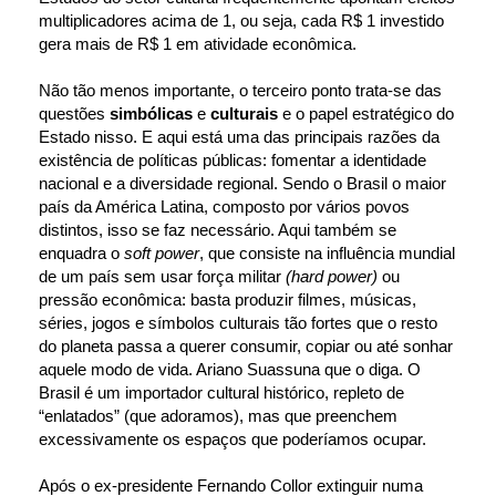
multiplicadores acima de 1, ou seja, cada R$ 1 investido 
gera mais de R$ 1 em atividade econômica.
Não tão menos importante, o terceiro ponto trata-se das 
questões 
simbólicas
 e 
culturais
 e o papel estratégico do 
Estado nisso. E aqui está uma das principais razões da 
existência de políticas públicas: fomentar a identidade 
nacional e a diversidade regional. Sendo o Brasil o maior 
país da América Latina, composto por vários povos 
distintos, isso se faz necessário. Aqui também se 
enquadra o 
soft power
, que consiste na influência mundial 
de um país sem usar força militar 
(hard power)
 ou 
pressão econômica: basta produzir filmes, músicas, 
séries, jogos e símbolos culturais tão fortes que o resto 
do planeta passa a querer consumir, copiar ou até sonhar 
aquele modo de vida. Ariano Suassuna que o diga. O 
Brasil é um importador cultural histórico, repleto de 
“enlatados” (que adoramos), mas que preenchem 
excessivamente os espaços que poderíamos ocupar.
Após o ex-presidente Fernando Collor extinguir numa 