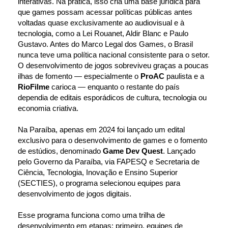
interativas. Na prática, isso cria uma base jurídica para 
que games possam acessar políticas públicas antes 
voltadas quase exclusivamente ao audiovisual e à 
tecnologia, como a Lei Rouanet, Aldir Blanc e Paulo 
Gustavo. Antes do Marco Legal dos Games, o Brasil 
nunca teve uma política nacional consistente para o setor. 
O desenvolvimento de jogos sobreviveu graças a poucas 
ilhas de fomento — especialmente o 
ProAC
 paulista e a 
RioFilme
 carioca — enquanto o restante do país 
dependia de editais esporádicos de cultura, tecnologia ou 
economia criativa.
Na Paraíba, apenas em 2024 foi lançado um edital 
exclusivo para o desenvolvimento de games e o fomento 
de estúdios, denominado 
Game Dev Quest
. Lançado 
pelo Governo da Paraíba, via FAPESQ e Secretaria de 
Ciência, Tecnologia, Inovação e Ensino Superior 
(SECTIES), o programa selecionou equipes para 
desenvolvimento de jogos digitais.
Esse programa funciona como uma trilha de 
desenvolvimento em etapas: primeiro, equipes de 