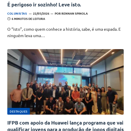
É perigoso ir sozinho! Leve isto.
COLUNISTAS
22/05/2026
POR
RENNAN SPINOLA
6 MINUTOS DE LEITURA
O “isto”, como quem conhece a história, sabe, é uma espada. E
ninguém leva uma…
DESTAQUES
IFPB com apoio da Huawei lança programa que vai
qualificar jovens para a produção de jogos digitais