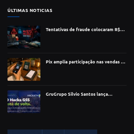
ÚLTIMAS NOTICIAS
Tentativas de fraude colocaram R$
573 milhões do e-commerce sob risco
no 1º semestre, aponta Serasa
Experian
Pix amplia participação nas vendas de
bares e restaurantes e avança em
todas as regiões do país
GruGrupo Silvio Santos lança
hackathon e desafia talentos a criar
soluções com IA, dados e tecnologia