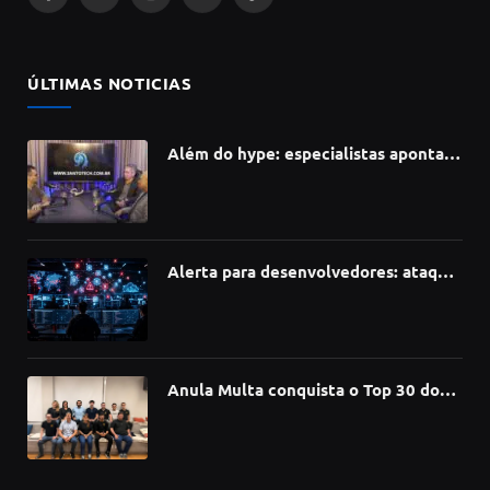
Facebook
X
Instagram
YouTube
TikTok
(Twitter)
ÚLTIMAS NOTICIAS
Além do hype: especialistas apontam
como a Inteligência Artificial está
redefinindo carreiras, educação e
inovação
Alerta para desenvolvedores: ataque
à cadeia de suprimentos do npm
compromete mais de 430 bibliotecas
de software
Anula Multa conquista o Top 30 do
Prêmio Sebrae Startups 2026