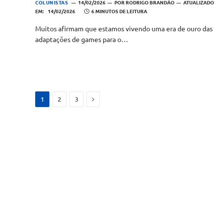
COLUNISTAS
14/02/2026
POR
RODRIGO BRANDÃO
ATUALIZADO
EM:
14/02/2026
6 MINUTOS DE LEITURA
Muitos afirmam que estamos vivendo uma era de ouro das
adaptações de games para o…
Next
1
2
3