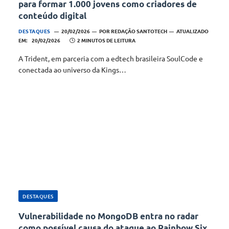
para formar 1.000 jovens como criadores de
conteúdo digital
DESTAQUES
20/02/2026
POR
REDAÇÃO SANTOTECH
ATUALIZADO
EM:
20/02/2026
2 MINUTOS DE LEITURA
A Trident, em parceria com a edtech brasileira SoulCode e
conectada ao universo da Kings…
DESTAQUES
Vulnerabilidade no MongoDB entra no radar
como possível causa do ataque ao Rainbow Six