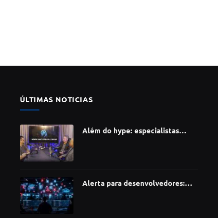
ÚLTIMAS NOTICIAS
Além do hype: especialistas
apontam como a Inteligência
Artificial está redefinindo
carreiras, educação e inovação
Alerta para desenvolvedores:
ataque à cadeia de suprimentos
do npm compromete mais de 430
bibliotecas de software