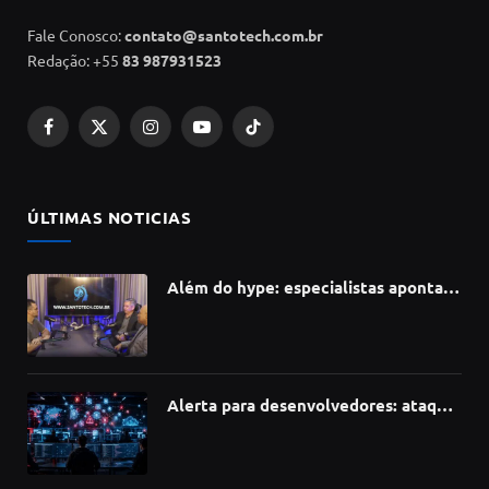
Fale Conosco:
contato@santotech.com.br
Redação: +55
83 987931523
Facebook
X
Instagram
YouTube
TikTok
(Twitter)
ÚLTIMAS NOTICIAS
Além do hype: especialistas apontam
como a Inteligência Artificial está
redefinindo carreiras, educação e
inovação
Alerta para desenvolvedores: ataque
à cadeia de suprimentos do npm
compromete mais de 430 bibliotecas
de software