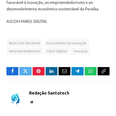
favorável à inovação, ao empreendedorismo e ao
desenvolvimento econômico sustentável da Paraíba.
ASCOM FAROL DIGITAL
Banco do Nordeste
ecossistema de inovação
empreendedorismo
Farol Digital
inovação
Facebook
Twitter
Pinterest
LinkedIn
Email
Telegram
WhatsApp
Copiar
link
Redação Santotech
Website