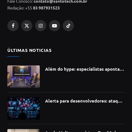
Fale Conosco:
contato@santotech.com.br
Redação: +55
83 987931523
Facebook
X
Instagram
YouTube
TikTok
(Twitter)
ÚLTIMAS NOTICIAS
Além do hype: especialistas apontam
como a Inteligência Artificial está
redefinindo carreiras, educação e
inovação
Alerta para desenvolvedores: ataque
à cadeia de suprimentos do npm
compromete mais de 430 bibliotecas
de software