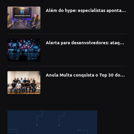
Além do hype: especialistas apontam
como a Inteligência Artificial está
redefinindo carreiras, educação e
inovação
Alerta para desenvolvedores: ataque
à cadeia de suprimentos do npm
compromete mais de 430 bibliotecas
de software
Anula Multa conquista o Top 30 do
Prêmio Sebrae Startups 2026