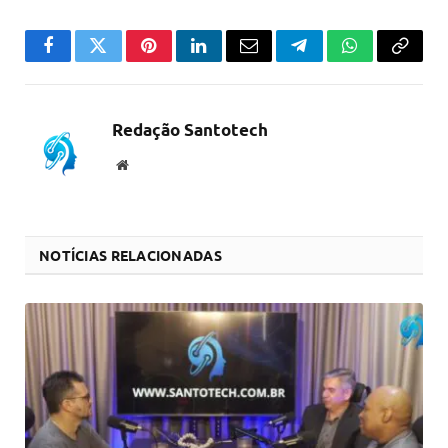
Facebook
Twitter
Pinterest
LinkedIn
Email
Telegram
WhatsApp
Copiar
link
Redação Santotech
Website
NOTÍCIAS RELACIONADAS