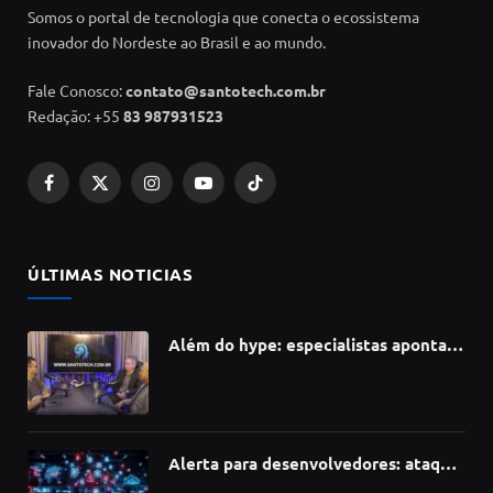
Somos o portal de tecnologia que conecta o ecossistema
inovador do Nordeste ao Brasil e ao mundo.
Fale Conosco:
contato@santotech.com.br
Redação: +55
83 987931523
Facebook
X
Instagram
YouTube
TikTok
(Twitter)
ÚLTIMAS NOTICIAS
Além do hype: especialistas apontam
como a Inteligência Artificial está
redefinindo carreiras, educação e
inovação
Alerta para desenvolvedores: ataque
à cadeia de suprimentos do npm