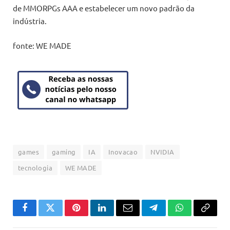
de MMORPGs AAA e estabelecer um novo padrão da
indústria.
fonte: WE MADE
games
gaming
IA
Inovacao
NVIDIA
tecnologia
WE MADE
Facebook
Twitter
Pinterest
LinkedIn
Email
Telegram
WhatsApp
Copiar