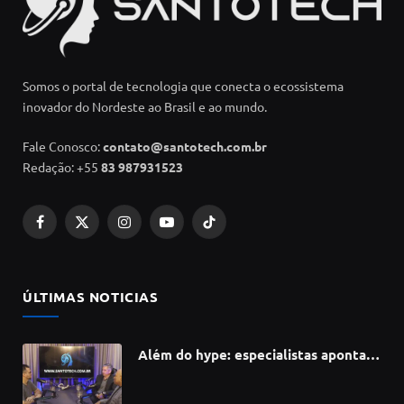
Somos o portal de tecnologia que conecta o ecossistema
inovador do Nordeste ao Brasil e ao mundo.
Fale Conosco:
contato@santotech.com.br
Redação: +55
83 987931523
Facebook
X
Instagram
YouTube
TikTok
(Twitter)
ÚLTIMAS NOTICIAS
Além do hype: especialistas apontam
como a Inteligência Artificial está
redefinindo carreiras, educação e