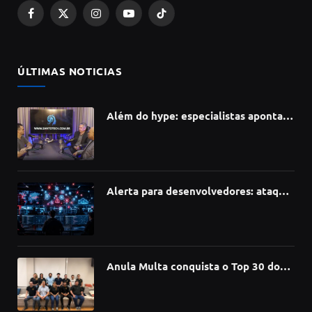
Facebook
X
Instagram
YouTube
TikTok
(Twitter)
ÚLTIMAS NOTICIAS
Além do hype: especialistas apontam
como a Inteligência Artificial está
redefinindo carreiras, educação e
inovação
Alerta para desenvolvedores: ataque
à cadeia de suprimentos do npm
compromete mais de 430 bibliotecas
de software
Anula Multa conquista o Top 30 do
Prêmio Sebrae Startups 2026