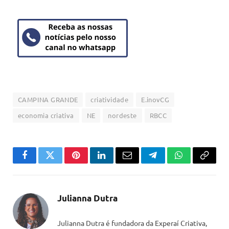
CAMPINA GRANDE
criatividade
E.inovCG
economia criativa
NE
nordeste
RBCC
Facebook
Twitter
Pinterest
LinkedIn
Email
Telegram
WhatsApp
Copiar
link
Julianna Dutra
Julianna Dutra é fundadora da Experaí Criativa,