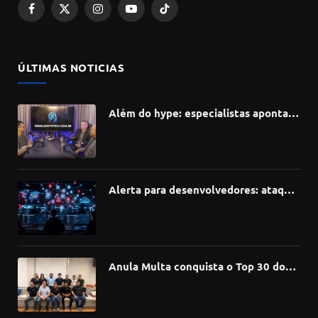
Facebook
X
Instagram
YouTube
TikTok
(Twitter)
ÚLTIMAS NOTICIAS
Além do hype: especialistas apontam
como a Inteligência Artificial está
redefinindo carreiras, educação e
inovação
Alerta para desenvolvedores: ataque
à cadeia de suprimentos do npm
compromete mais de 430 bibliotecas
de software
Anula Multa conquista o Top 30 do
Prêmio Sebrae Startups 2026