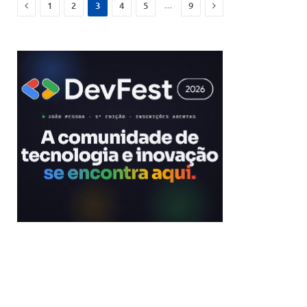
Previous
Next
…
1
2
3
4
5
9