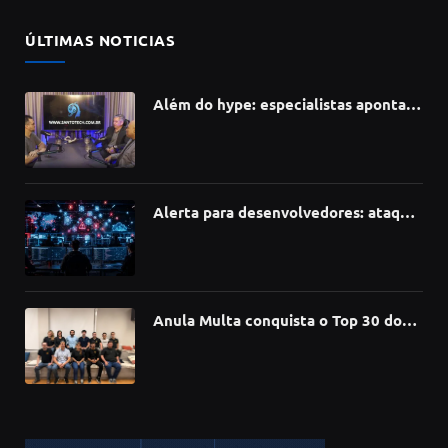
ÚLTIMAS NOTICIAS
Além do hype: especialistas apontam
como a Inteligência Artificial está
redefinindo carreiras, educação e
inovação
Alerta para desenvolvedores: ataque
à cadeia de suprimentos do npm
compromete mais de 430 bibliotecas
de software
Anula Multa conquista o Top 30 do
Prêmio Sebrae Startups 2026