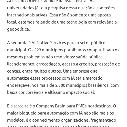
África, no Oriente Médio e na Ásia Central. As
universidades já tem pesquisa nessa direção e conexões
internacionais ativas. Essa não é somente uma aposta
local, estamos falando de uma tecnologia com relevância
geopolítica.
A segunda é AI-Native Services para o setor público
municipal. Os 223 municípios paraibanos compartilham os
mesmos problemas não resolvidos: saúde pública,
licenciamento, arrecadação, acesso a credito, prestação de
contas, entre muitos outros. Uma empresa que
automatize esses processos com IA teria mercado
endereçável nos mais de 5.500 municípios brasileiros, com
baixa concorrência e altíssimo impacto social.
E a terceira é o Company Brain para PMEs nordestinas. O
maior bloqueio para automação com IA não são mais os
modelos, é o conhecimento organizacional fragmentado
que vive na cabeça do dono, dos colaboradores e dos