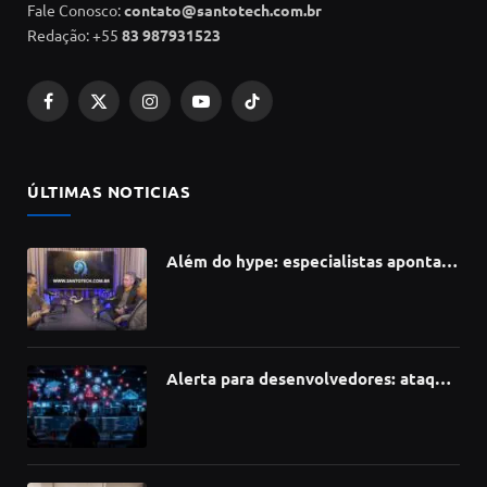
Fale Conosco:
contato@santotech.com.br
Redação: +55
83 987931523
Facebook
X
Instagram
YouTube
TikTok
(Twitter)
ÚLTIMAS NOTICIAS
Além do hype: especialistas apontam
como a Inteligência Artificial está
redefinindo carreiras, educação e
inovação
Alerta para desenvolvedores: ataque
à cadeia de suprimentos do npm
compromete mais de 430 bibliotecas
de software