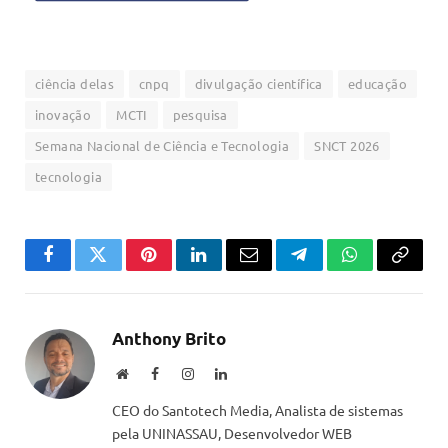
ciência delas
cnpq
divulgação científica
educação
inovação
MCTI
pesquisa
Semana Nacional de Ciência e Tecnologia
SNCT 2026
tecnologia
Facebook
Twitter
Pinterest
LinkedIn
Email
Telegram
WhatsApp
Copiar
link
Anthony Brito
Website
Facebook
Instagram
LinkedIn
CEO do Santotech Media, Analista de sistemas
pela UNINASSAU, Desenvolvedor WEB