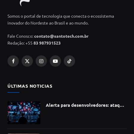
Somos o portal de tecnologia que conecta o ecossistema
inovador do Nordeste ao Brasil e ao mundo.
Fale Conosco:
contato@santotech.com.br
Redação: +55
83 987931523
Facebook
X
Instagram
YouTube
TikTok
(Twitter)
ÚLTIMAS NOTICIAS
Alerta para desenvolvedores: ataque
à cadeia de suprimentos do npm
compromete mais de 430 bibliotecas
de software