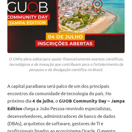
O CNPq abriu edital para apoiar financeiramente eventos científicos,
tecnológicos e de inovação que contribuam para o fortalecimento da
pesquisa e da divulgação científica no Brasil.
A capital paraibana será palco de um dos principais
encontros da comunidade de tecnologia do país. No
próximo dia
4 de julho
, o
GUOB Community Day – Jampa
Edition
chega a João Pessoa reunindo especialistas,
desenvolvedores, administradores de banco de dados
(DBAs), arquitetos de software, gestores de TI e
profissionais ligados ao ecossistema Oracle. O evento