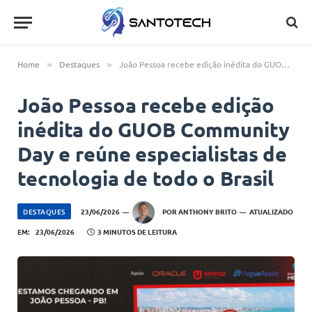
Home
Destaques
João Pessoa recebe edição inédita do GUOB Community Day e reúne especialistas de tecnologia de todo o Brasil
»
»
João Pessoa recebe edição
inédita do GUOB Community
Day e reúne especialistas de
tecnologia de todo o Brasil
DESTAQUES
23/06/2026
POR
ANTHONY BRITO
ATUALIZADO
EM:
23/06/2026
3 MINUTOS DE LEITURA