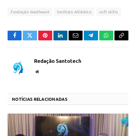
Fundação Wadhwani
Instituto Atlântico
soft skills
Facebook
Twitter
Pinterest
LinkedIn
Email
Telegram
WhatsApp
Copiar
link
Redação Santotech
Website
NOTÍCIAS RELACIONADAS