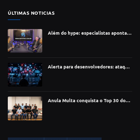
ÚLTIMAS NOTICIAS
Além do hype: especialistas apontam
como a Inteligência Artificial está
redefinindo carreiras, educação e
inovação
Alerta para desenvolvedores: ataque
à cadeia de suprimentos do npm
compromete mais de 430 bibliotecas
de software
Anula Multa conquista o Top 30 do
Prêmio Sebrae Startups 2026