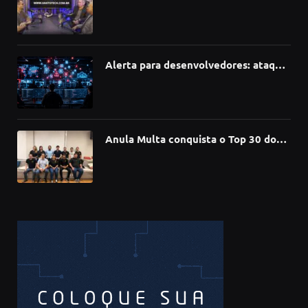
como a Inteligência Artificial está
redefinindo carreiras, educação e
inovação
Alerta para desenvolvedores: ataque
à cadeia de suprimentos do npm
compromete mais de 430 bibliotecas
de software
Anula Multa conquista o Top 30 do
Prêmio Sebrae Startups 2026