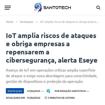
Home
Destaques
IoT amplia riscos de ataques e obriga empresas a repensarem a cibersegurança, alerta Eseye
»
»
IoT amplia riscos de ataques
e obriga empresas a
repensarem a
cibersegurança, alerta Eseye
Avanço de IoT em operações críticas amplia superfície
de ataque e exige nova abordagem para conectividade,
gestão de dispositivos e proteção da operação.
DESTAQUES
01/06/2026
POR
REDAÇÃO SANTOTECH
ATUALIZADO EM:
01/06/2026
5 MINUTOS DE LEITURA