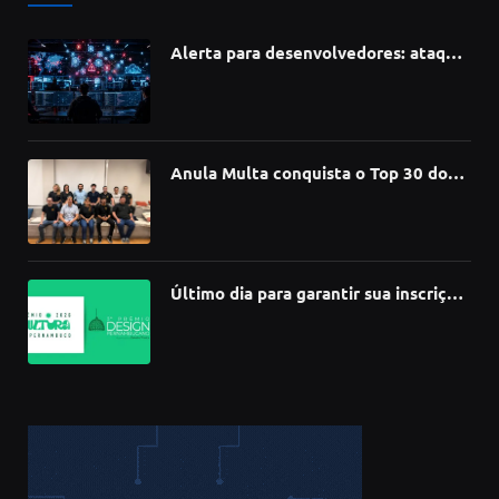
Alerta para desenvolvedores: ataque
à cadeia de suprimentos do npm
compromete mais de 430 bibliotecas
de software
Anula Multa conquista o Top 30 do
Prêmio Sebrae Startups 2026
Último dia para garantir sua inscrição
no 3º Prêmio de Design
Pernambucano – até 68 mil em
premiações