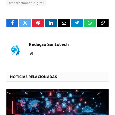
transformação digital
Facebook
Twitter
Pinterest
LinkedIn
Email
Telegram
WhatsApp
Copiar
link
Redação Santotech
Website
NOTÍCIAS RELACIONADAS