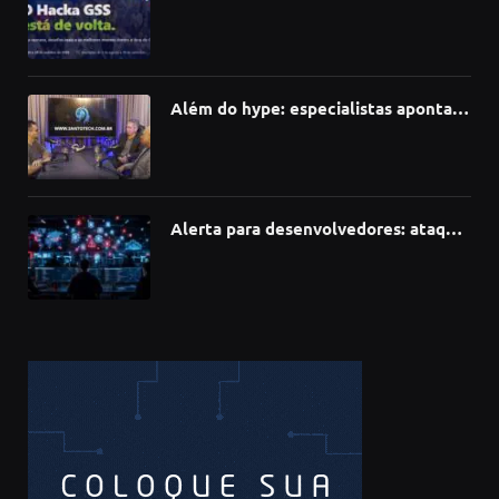
hackathon e desafia talentos a criar
soluções com IA, dados e tecnologia
Além do hype: especialistas apontam
como a Inteligência Artificial está
redefinindo carreiras, educação e
inovação
Alerta para desenvolvedores: ataque
à cadeia de suprimentos do npm
compromete mais de 430 bibliotecas
de software