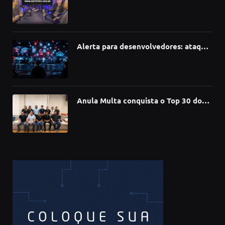
como a Inteligência Artificial está
redefinindo carreiras, educação e
inovação
Alerta para desenvolvedores: ataque
à cadeia de suprimentos do npm
compromete mais de 430 bibliotecas
de software
Anula Multa conquista o Top 30 do
Prêmio Sebrae Startups 2026