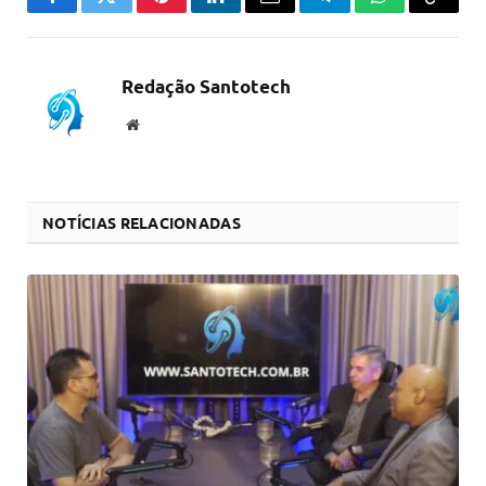
Facebook
Twitter
Pinterest
LinkedIn
Email
Telegram
WhatsApp
Copiar
link
Redação Santotech
Website
NOTÍCIAS RELACIONADAS