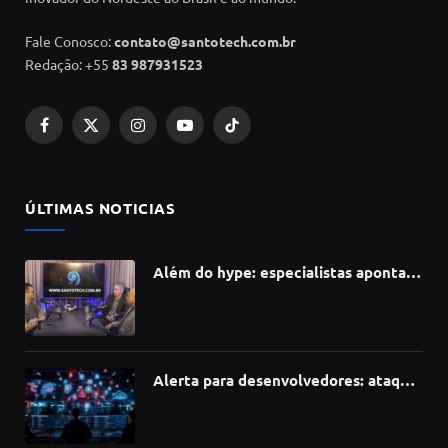
Fale Conosco:
contato@santotech.com.br
Redação: +55
83 987931523
Facebook
X
Instagram
YouTube
TikTok
(Twitter)
ÚLTIMAS NOTICIAS
Além do hype: especialistas apontam
como a Inteligência Artificial está
redefinindo carreiras, educação e
inovação
Alerta para desenvolvedores: ataque
à cadeia de suprimentos do npm
compromete mais de 430 bibliotecas
de software