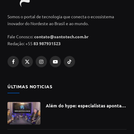
Somos o portal de tecnologia que conecta o ecossistema
inovador do Nordeste ao Brasil e ao mundo.
Fale Conosco:
contato@santotech.com.br
Redação: +55
83 987931523
Facebook
X
Instagram
YouTube
TikTok
(Twitter)
ÚLTIMAS NOTICIAS
Além do hype: especialistas apontam
como a Inteligência Artificial está
redefinindo carreiras, educação e
inovação