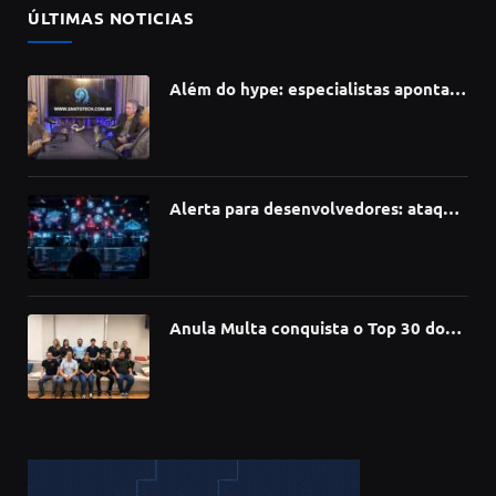
ÚLTIMAS NOTICIAS
Além do hype: especialistas apontam
como a Inteligência Artificial está
redefinindo carreiras, educação e
inovação
Alerta para desenvolvedores: ataque
à cadeia de suprimentos do npm
compromete mais de 430 bibliotecas
de software
Anula Multa conquista o Top 30 do
Prêmio Sebrae Startups 2026