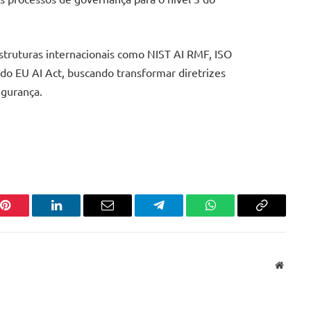
truturas internacionais como NIST AI RMF, ISO
 EU AI Act, buscando transformar diretrizes
egurança.
Pinterest
LinkedIn
Email
Telegram
WhatsApp
Copiar
link
Websit