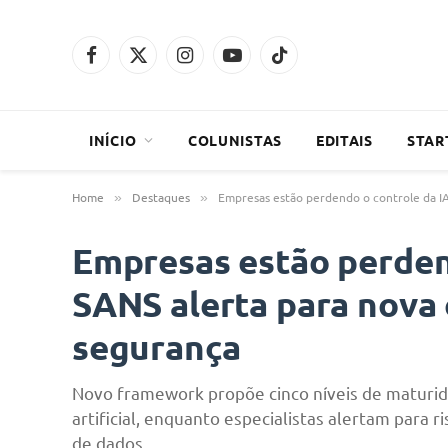
Facebook
X
Instagram
YouTube
TikTok
(Twitter)
INÍCIO
COLUNISTAS
EDITAIS
STAR
Home
Destaques
Empresas estão perdendo o controle da IA?
»
»
Empresas estão perden
SANS alerta para nova c
segurança
Novo framework propõe cinco níveis de maturida
artificial, enquanto especialistas alertam par
de dados.