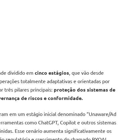
de dividido em
cinco estágios
, que vão desde
erações totalmente adaptativas e orientadas por
r três pilares principais:
proteção dos sistemas de
vernança de riscos e conformidade.
eram em um estágio inicial denominado “Unaware/Ad
ferramentas como ChatGPT, Copilot e outros sistemas
finidas. Esse cenário aumenta significativamente os
ção regulatória e crescimento do chamado BYOAI