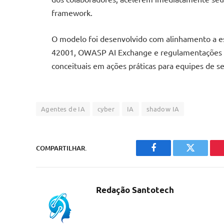
framework.
O modelo foi desenvolvido com alinhamento a es
42001, OWASP AI Exchange e regulamentações do
conceituais em ações práticas para equipes de s
Agentes de IA
cyber
IA
shadow IA
COMPARTILHAR.
Facebook
Twitter
Redação Santotech