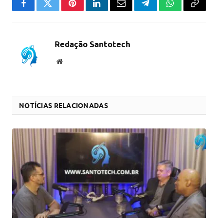
Facebook
Twitter
Pinterest
LinkedIn
Email
Telegram
WhatsApp
Copiar
link
Redação Santotech
Website
NOTÍCIAS RELACIONADAS