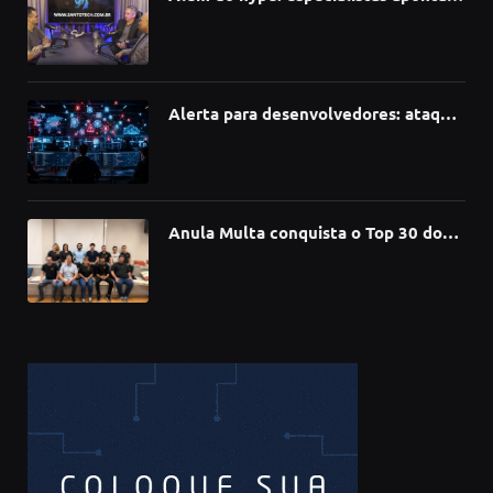
como a Inteligência Artificial está
redefinindo carreiras, educação e
inovação
Alerta para desenvolvedores: ataque
à cadeia de suprimentos do npm
compromete mais de 430 bibliotecas
de software
Anula Multa conquista o Top 30 do
Prêmio Sebrae Startups 2026