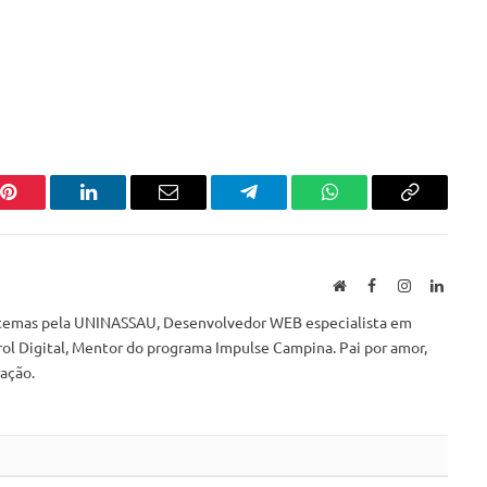
Pinterest
LinkedIn
Email
Telegram
WhatsApp
Copiar
link
Website
Facebook
Instagram
Linked
istemas pela UNINASSAU, Desenvolvedor WEB especialista em
l Digital, Mentor do programa Impulse Campina. Pai por amor,
ação.