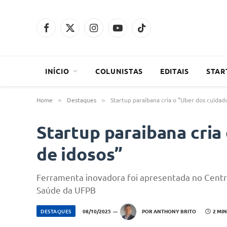
Facebook
X
Instagram
YouTube
TikTok
(Twitter)
INÍCIO
COLUNISTAS
EDITAIS
STAR
Home
Destaques
Startup paraibana cria o “Uber dos cuidad
»
»
Startup paraibana cria
de idosos”
Ferramenta inovadora foi apresentada no Centro
Saúde da UFPB
DESTAQUES
08/10/2025
POR
ANTHONY BRITO
2 MIN