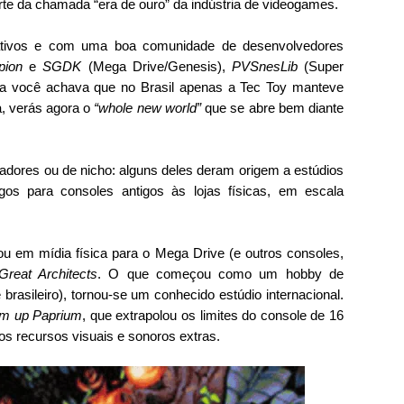
rte da chamada “era de ouro” da indústria de videogames.
 ativos e com uma boa comunidade de desenvolvedores 
pion
 e 
SGDK
 (Mega Drive/Genesis), 
PVSnesLib
 (Super 
ora você achava que no Brasil apenas a Tec Toy manteve 
, verás agora o 
“whole new world”
 que se abre bem diante 
adores ou de nicho: alguns deles deram origem a estúdios 
gos para consoles antigos às lojas físicas, em escala 
 em mídia física para o Mega Drive (e outros consoles, 
Great Architects
. O que começou como um hobby de 
 brasileiro), tornou-se um conhecido estúdio internacional. 
em up Paprium
, que extrapolou os limites do console de 16 
ios recursos visuais e sonoros extras.