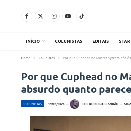
Facebook
X
Instagram
YouTube
TikTok
(Twitter)
INÍCIO
COLUNISTAS
EDITAIS
STAR
Home
Colunistas
Por que Cuphead no Master System não é 
»
»
Por que Cuphead no Ma
absurdo quanto parec
COLUNISTAS
19/06/2026
POR
RODRIGO BRANDÃO
ATUA