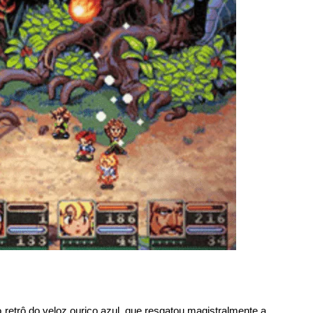
o retrô do veloz ouriço azul, que resgatou magistralmente a 