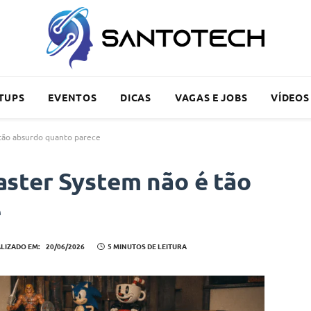
TUPS
EVENTOS
DICAS
VAGAS E JOBS
VÍDEOS
tão absurdo quanto parece
ster System não é tão
e
LIZADO EM:
20/06/2026
5 MINUTOS DE LEITURA