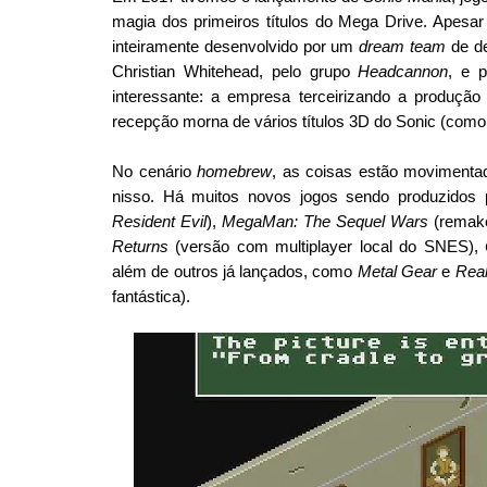
magia dos primeiros títulos do Mega Drive. Apesar d
inteiramente desenvolvido por um 
dream team
 de d
Christian Whitehead, pelo grupo 
Headcannon
, e p
interessante: a empresa terceirizando a produçã
recepção morna de vários títulos 3D do Sonic (como
No cenário 
homebrew
, as coisas estão movimentad
nisso. Há muitos novos jogos sendo produzidos
Resident Evil
), 
MegaMan: The Sequel Wars
 (remak
Returns
 (versão com multiplayer local do SNES), 
além de outros já lançados, como 
Metal Gear
 e 
Real
fantástica).