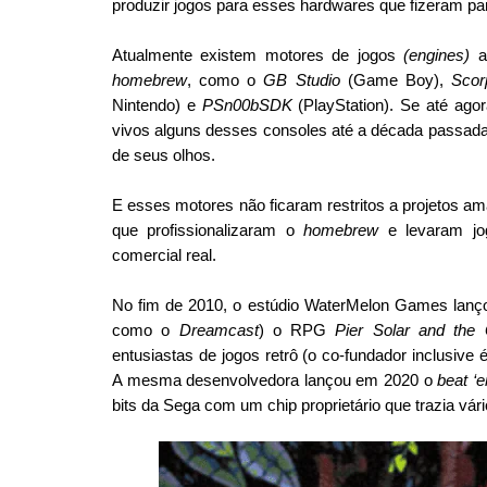
produzir jogos para esses hardwares que fizeram pa
Atualmente existem motores de jogos 
(engines)
homebrew
, como o 
GB Studio
 (Game Boy), 
Scor
Nintendo) e 
PSn00bSDK
 (PlayStation). Se até ag
vivos alguns desses consoles até a década passada
de seus olhos.
E esses motores não ficaram restritos a projetos am
que profissionalizaram o 
homebrew
 e levaram jo
comercial real.
No fim de 2010, o estúdio WaterMelon Games lançou
como o 
Dreamcast
) o RPG 
Pier Solar and the 
entusiastas de jogos retrô (o co-fundador inclusive é
A mesma desenvolvedora lançou em 2020 o 
beat ‘
bits da Sega com um chip proprietário que trazia vár