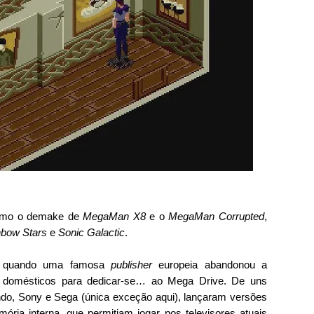
omo o demake de 
MegaMan X8
 e o 
MegaMan Corrupted
, 
nbow Stars
 e 
Sonic Galactic
.
5 quando uma famosa 
publisher
 europeia abandonou a 
s domésticos para dedicar-se… ao Mega Drive. De uns 
ndo, Sony e Sega (única exceção aqui), lançaram versões 
ia interna, que permitiam jogar nos televisores atuais 