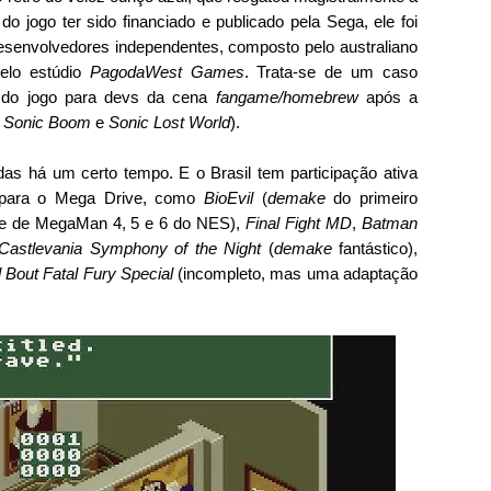
o jogo ter sido financiado e publicado pela Sega, ele foi 
esenvolvedores independentes, composto pelo australiano 
elo estúdio 
PagodaWest Games
. Trata-se de um caso 
o do jogo para devs da cena 
fangame/homebrew
 após a 
 
Sonic Boom
 e 
Sonic Lost World
).
as há um certo tempo. E o Brasil tem participação ativa 
 para o Mega Drive, como 
BioEvil 
(
demake
 do primeiro 
e de MegaMan 4, 5 e 6 do NES), 
Final Fight MD
, 
Batman 
Castlevania Symphony of the Night
 (
demake
 fantástico), 
 Bout Fatal Fury Special
 (incompleto, mas uma adaptação 