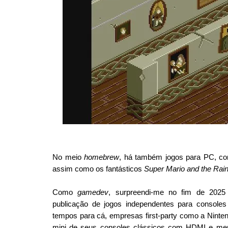
No meio 
homebrew
, há também jogos para PC, c
assim como os fantásticos 
Super Mario and the Rai
Como 
gamedev
, surpreendi-me no fim de 202
publicação de jogos independentes para console
tempos para cá, empresas first-party como a Ninte
mini de seus consoles clássicos com HDMI e memór