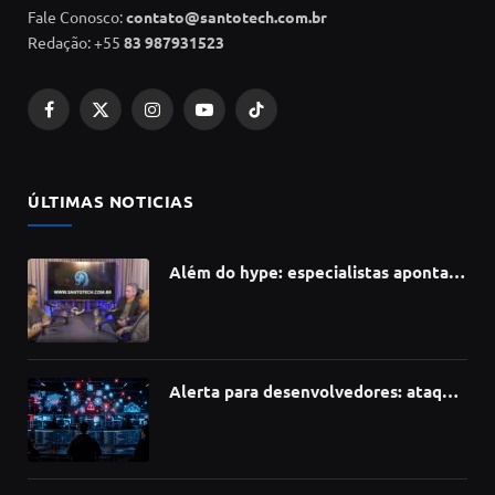
Fale Conosco:
contato@santotech.com.br
Redação: +55
83 987931523
Facebook
X
Instagram
YouTube
TikTok
(Twitter)
ÚLTIMAS NOTICIAS
Além do hype: especialistas apontam
como a Inteligência Artificial está
redefinindo carreiras, educação e
inovação
Alerta para desenvolvedores: ataque
à cadeia de suprimentos do npm
compromete mais de 430 bibliotecas
de software