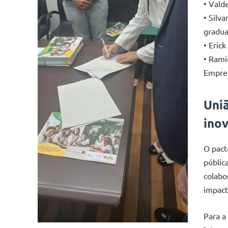
• Vald
• Silv
gradua
• Eric
• Rami
Empre
Uni
ino
O pact
públic
colabo
impact
Para 