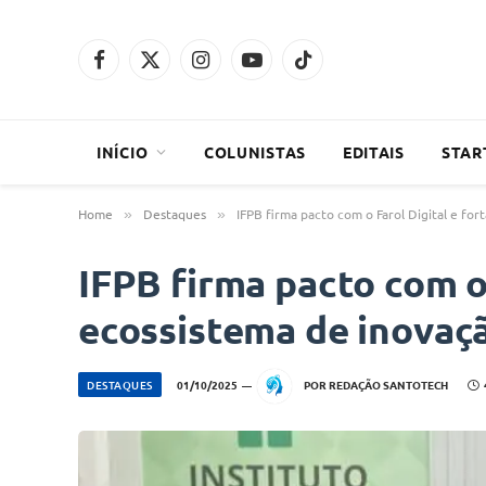
Facebook
X
Instagram
YouTube
TikTok
(Twitter)
INÍCIO
COLUNISTAS
EDITAIS
STAR
Home
Destaques
IFPB firma pacto com o Farol Digital e fo
»
»
IFPB firma pacto com o 
ecossistema de inovaç
DESTAQUES
01/10/2025
POR
REDAÇÃO SANTOTECH