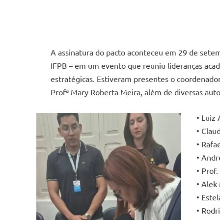
A assinatura do pacto aconteceu em 29 de setem
IFPB – em um evento que reuniu lideranças acadê
estratégicas. Estiveram presentes o coordenador 
Profª Mary Roberta Meira, além de diversas autor
• Luiz
• Clau
• Rafae
• Andr
• Prof.
• Alek
• Este
• Rodr