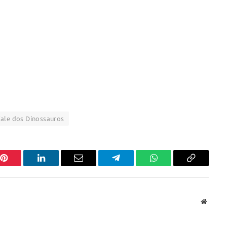
ale dos Dinossauros
Pinterest
LinkedIn
Email
Telegram
WhatsApp
Copiar
link
Websit