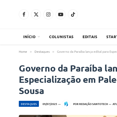
Facebook
X
Instagram
YouTube
TikTok
(Twitter)
INÍCIO
COLUNISTAS
EDITAIS
STAR
Home
Destaques
Governo da Paraíba lança edital para Esp
»
»
Governo da Paraíba lan
Especialização em Pal
Sousa
DESTAQUES
09/07/2025
POR
REDAÇÃO SANTOTECH
AT