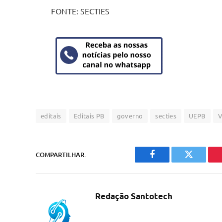
FONTE: SECTIES
editais
Editais PB
governo
secties
UEPB
V
COMPARTILHAR.
Facebook
Twitter
Redação Santotech