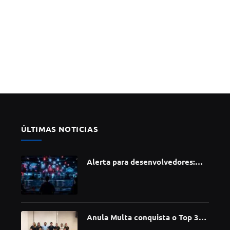
ÚLTIMAS NOTICIAS
Alerta para desenvolvedores:
ataque à cadeia de suprimentos
do npm compromete mais de 430
bibliotecas de software
Anula Multa conquista o Top 30
do Prêmio Sebrae Startups 2026