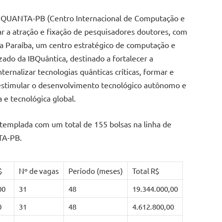
 CIQUANTA-PB (Centro Internacional de Computação e
ar a atração e fixação de pesquisadores doutores, com
 da Paraíba, um centro estratégico de computação e
ado da IBQuântica, destinado a fortalecer a
ternalizar tecnologias quânticas críticas, formar e
 estimular o desenvolvimento tecnológico autônomo e
a e tecnológica global.
ntemplada com um total de 155 bolsas na linha de
NTA-PB.
$
Nº de vagas
Período (meses)
Total R$
00
31
48
19.344.000,00
0
31
48
4.612.800,00