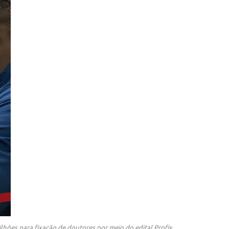
lhões para fixação de doutores por meio do edital Profix,