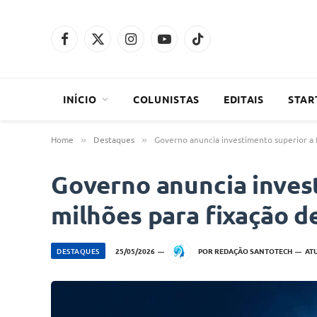
Facebook
X
Instagram
YouTube
TikTok
(Twitter)
INÍCIO
COLUNISTAS
EDITAIS
STAR
Home
Destaques
Governo anuncia investimento superior a 
»
»
Governo anuncia inves
milhões para fixação d
DESTAQUES
25/05/2026
POR
REDAÇÃO SANTOTECH
AT