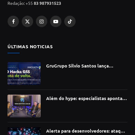
Redação: +55
83 987931523
Facebook
X
Instagram
YouTube
TikTok
(Twitter)
ÚLTIMAS NOTICIAS
GruGrupo Silvio Santos lança
hackathon e desafia talentos a criar
soluções com IA, dados e tecnologia
Além do hype: especialistas apontam
como a Inteligência Artificial está
redefinindo carreiras, educação e
inovação
Alerta para desenvolvedores: ataque