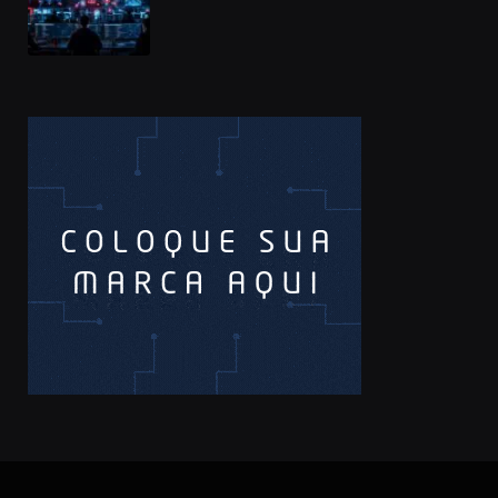
à cadeia de suprimentos do npm
compromete mais de 430 bibliotecas
de software