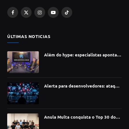
Facebook
X
Instagram
YouTube
TikTok
(Twitter)
ÚLTIMAS NOTICIAS
Além do hype: especialistas apontam
como a Inteligência Artificial está
redefinindo carreiras, educação e
inovação
Alerta para desenvolvedores: ataque
à cadeia de suprimentos do npm
compromete mais de 430 bibliotecas
de software
Anula Multa conquista o Top 30 do
Prêmio Sebrae Startups 2026