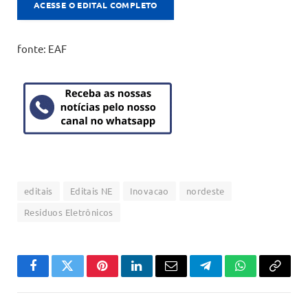
ACESSE O EDITAL COMPLETO
fonte: EAF
editais
Editais NE
Inovacao
nordeste
Resíduos Eletrônicos
Facebook
Twitter
Pinterest
LinkedIn
Email
Telegram
WhatsApp
Copiar
link