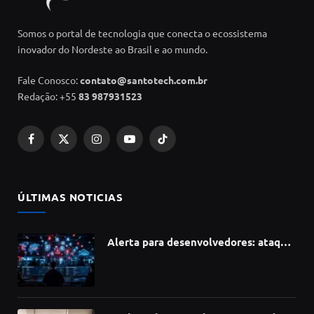
Somos o portal de tecnologia que conecta o ecossistema
inovador do Nordeste ao Brasil e ao mundo.
Fale Conosco:
contato@santotech.com.br
Redação: +55
83 987931523
Facebook
X
Instagram
YouTube
TikTok
(Twitter)
ÚLTIMAS NOTICIAS
Alerta para desenvolvedores: ataque
à cadeia de suprimentos do npm
compromete mais de 430 bibliotecas
de software