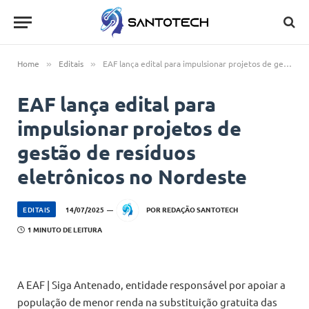
Home
Editais
EAF lança edital para impulsionar projetos de gestão de resíduos eletrônicos no Nordeste
»
»
EAF lança edital para
impulsionar projetos de
gestão de resíduos
eletrônicos no Nordeste
EDITAIS
14/07/2025
POR
REDAÇÃO SANTOTECH
1 MINUTO DE LEITURA
A EAF | Siga Antenado, entidade responsável por apoiar a
população de menor renda na substituição gratuita das