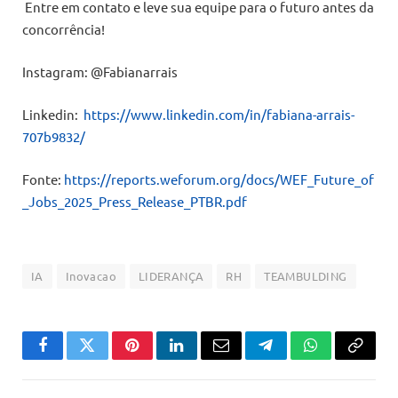
Entre em contato e leve sua equipe para o futuro antes da
concorrência!
Instagram: @Fabianarrais
Linkedin:
https://www.linkedin.com/in/fabiana-arrais-
707b9832/
Fonte:
https://reports.weforum.org/docs/WEF_Future_of
_Jobs_2025_Press_Release_PTBR.pdf
IA
Inovacao
LIDERANÇA
RH
TEAMBULDING
Facebook
Twitter
Pinterest
LinkedIn
Email
Telegram
WhatsApp
Copiar
link