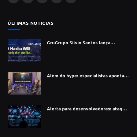
Facebook
X
Instagram
YouTube
TikTok
(Twitter)
ÚLTIMAS NOTICIAS
GruGrupo Silvio Santos lança
hackathon e desafia talentos a criar
soluções com IA, dados e tecnologia
Além do hype: especialistas apontam
como a Inteligência Artificial está
redefinindo carreiras, educação e
inovação
Alerta para desenvolvedores: ataque
à cadeia de suprimentos do npm
compromete mais de 430 bibliotecas
de software