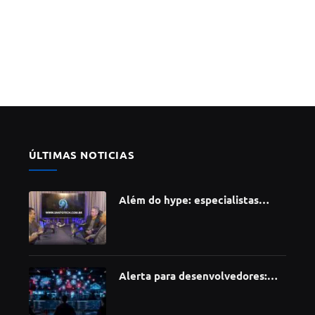
ÚLTIMAS NOTICIAS
Além do hype: especialistas
apontam como a Inteligência
Artificial está redefinindo
carreiras, educação e inovação
Alerta para desenvolvedores:
ataque à cadeia de suprimentos
do npm compromete mais de 430