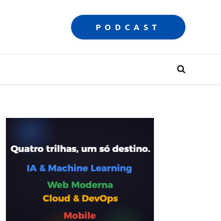
PODCAST
e