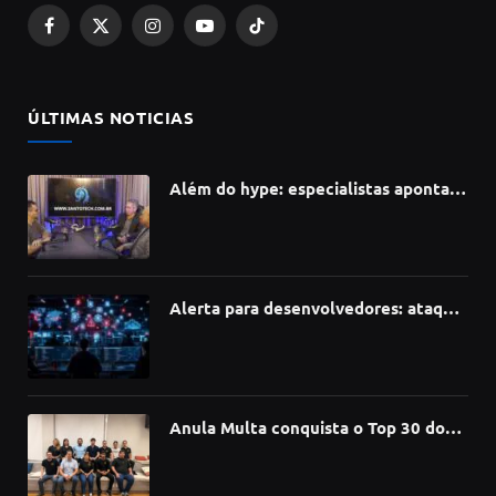
Facebook
X
Instagram
YouTube
TikTok
(Twitter)
ÚLTIMAS NOTICIAS
Além do hype: especialistas apontam
como a Inteligência Artificial está
redefinindo carreiras, educação e
inovação
Alerta para desenvolvedores: ataque
à cadeia de suprimentos do npm
compromete mais de 430 bibliotecas
de software
Anula Multa conquista o Top 30 do
Prêmio Sebrae Startups 2026