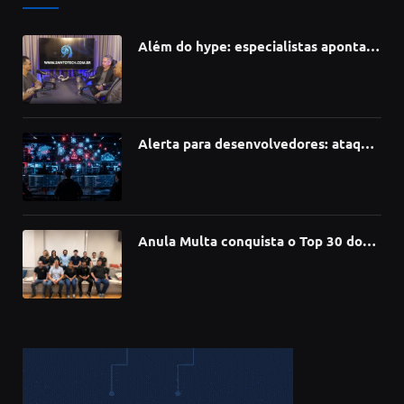
Além do hype: especialistas apontam
como a Inteligência Artificial está
redefinindo carreiras, educação e
inovação
Alerta para desenvolvedores: ataque
à cadeia de suprimentos do npm
compromete mais de 430 bibliotecas
de software
Anula Multa conquista o Top 30 do
Prêmio Sebrae Startups 2026