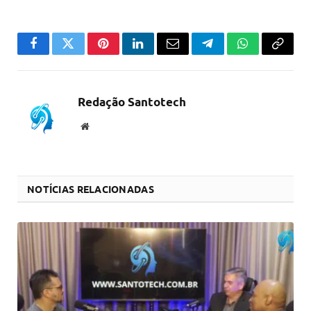
Facebook
Twitter
Pinterest
LinkedIn
Email
Telegram
WhatsApp
Copiar
link
Redação Santotech
Website
NOTÍCIAS RELACIONADAS